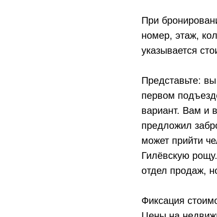
При бронирован
номер, этаж, ко
указывается сто
Представьте: вы
первом подъезд
вариант. Вам и 
предложил забро
может прийти че
Гилёвскую рощу.
отдел продаж, н
Фиксация стоимо
Цены на недвижи