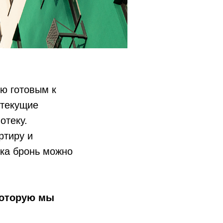
ью готовым к
 текущие
отеку.
ртиру и
ока бронь можно
которую мы