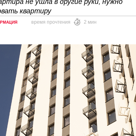
ртира не ушла в другие руки, нужно
овать квартиру
время прочтения
2 мин
ОРМАЦИЯ