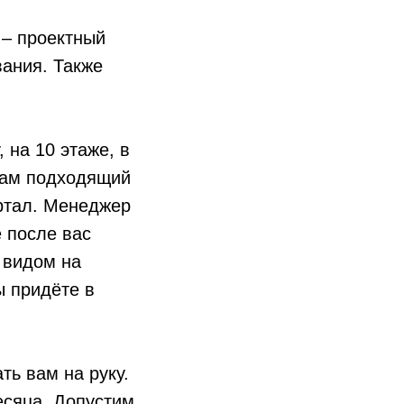
 – проектный
вания. Также
 на 10 этаже, в
вам подходящий
артал. Менеджер
е после вас
 видом на
ы придёте в
ть вам на руку.
есяца. Допустим,