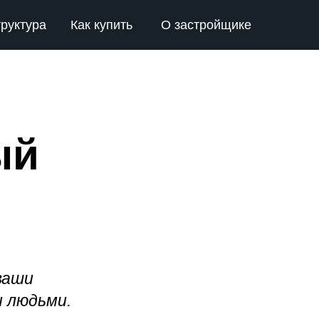
руктура
Как купить
О застройщике
ый
 ваши
и людьми.