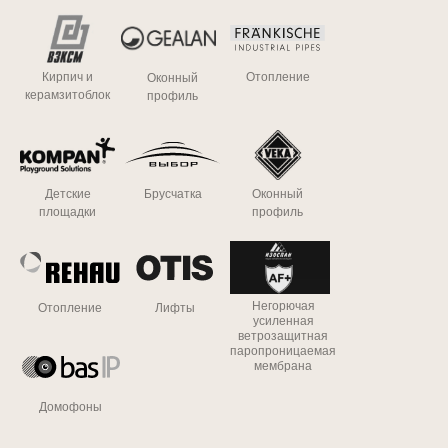
Кирпич и
Отопление
Оконный
керамзитоблок
профиль
Детские
Брусчатка
Оконный
площадки
профиль
Негорючая
Отопление
Лифты
усиленная
ветрозащитная
паропроницаемая
мембрана
Домофоны